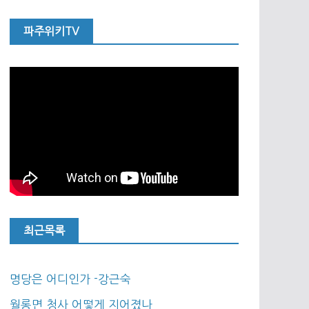
파주위키TV
최근목록
명당은 어디인가 -강근숙
월롱면 청사 어떻게 지어졌나