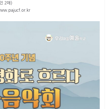
인 2매)
.pajucf.or.kr