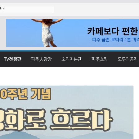
졌나
TV전광판
파주人광장
소리치논단
파주쇼핑
모두의공지