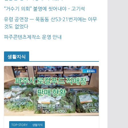
“거수기 의회” 불명예 씻어내야 – 고기석
유령 공연장 — 목동동 산53-21번지에는 아무
것도 없었다
파주콘텐츠제작소 운영 안내
생활지식
TOP-STORY
생활지식