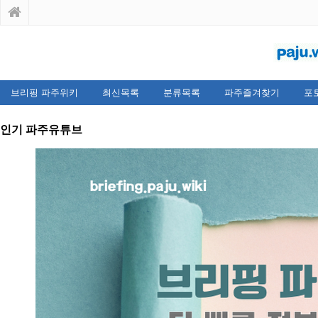
브리핑 파주위키
최신목록
분류목록
파주즐겨찾기
포
인기 파주유튜브