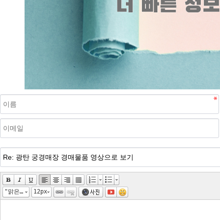
"맑은 고딕", "Malgun Gothic", gulim
12px