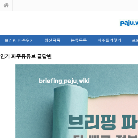
브리핑 파주위키
최신목록
분류목록
파주즐겨찾기
포
인기 파주유튜브 글답변