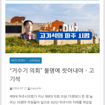
BEST-STORY
소리치논단
“거수기 의회” 불명예 씻어내야 – 고
기석
2026-07-21
pajuwiki
제9대 파주시의회가 지난 제8대 의회 의원 15명보다 한 명 늘
어난 16명의 의원들이 앞으로 4년간 파주시의 미래를 책임질