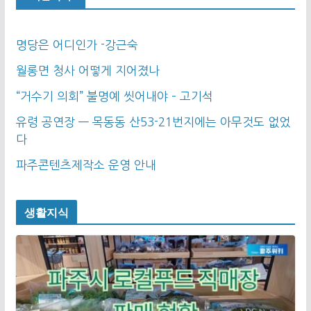
명당은 어디인가 -강근숙
월롱면 청사 어떻게 지어졌나
“거수기 의회” 불명예 씻어내야 – 고기석
유령 공연장 — 목동동 산53-21번지에는 아무것도 없었
다
파주콘텐츠제작소 운영 안내
생활지식