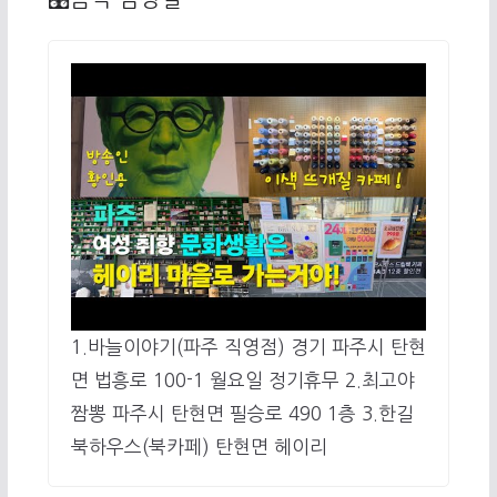
1.바늘이야기(파주 직영점) 경기 파주시 탄현
면 법흥로 100-1 월요일 정기휴무 2.최고야
짬뽕 파주시 탄현면 필승로 490 1층 3.한길
북하우스(북카페) 탄현면 헤이리