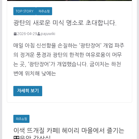
TOP-STORY
파주쇼핑
광탄의 새로운 미식 명소로 초대합니다.
2026-04-29
pajuwiki
매일 아침 신선함을 손질하는 ‘광탄장어’ 개업 파주
의 정겨운 풍경과 광탄의 한적한 여유로움이 머무
는 곳, ‘광탄장어’가 개업했습니다. 굽이치는 하천
변에 위치해 낮에는
자세히 보기
파주쇼핑
이색 뜨개질 카페| 헤이리 마을에서 즐기는
🎛음악 감상실