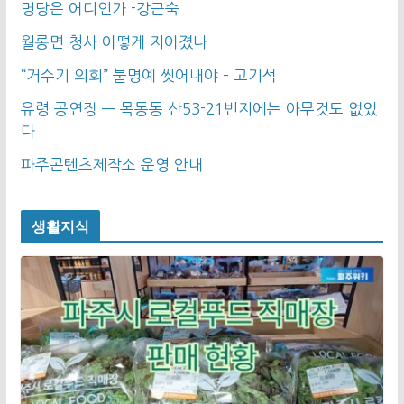
명당은 어디인가 -강근숙
월롱면 청사 어떻게 지어졌나
“거수기 의회” 불명예 씻어내야 – 고기석
유령 공연장 — 목동동 산53-21번지에는 아무것도 없었
다
파주콘텐츠제작소 운영 안내
생활지식