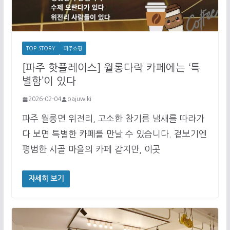
TOP-STORY
파주쇼핑
[파주 핫플레이스] 월롱다락 카페에는 ‘특
별함’이 있다
2026-02-04
pajuwiki
파주 월롱면 위전리, 고소한 참기름 냄새를 따라가
다 보면 특별한 카페를 만날 수 있습니다. 겉보기엔
평범한 시골 마을의 카페 같지만, 이곳
자세히 보기