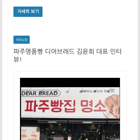
자세히 보기
파주쇼핑
파주명품빵 디어브래드 김윤희 대표 인터
뷰!