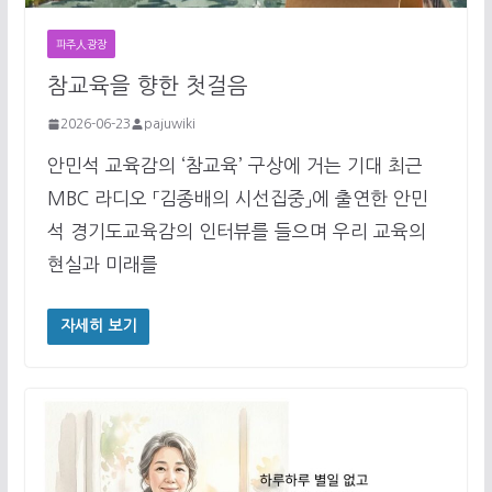
파주人광장
참교육을 향한 첫걸음
2026-06-23
pajuwiki
안민석 교육감의 ‘참교육’ 구상에 거는 기대 최근
MBC 라디오 「김종배의 시선집중」에 출연한 안민
석 경기도교육감의 인터뷰를 들으며 우리 교육의
현실과 미래를
자세히 보기