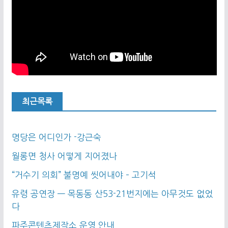
최근목록
명당은 어디인가 -강근숙
월롱면 청사 어떻게 지어졌나
“거수기 의회” 불명예 씻어내야 – 고기석
유령 공연장 — 목동동 산53-21번지에는 아무것도 없었
다
파주콘텐츠제작소 운영 안내