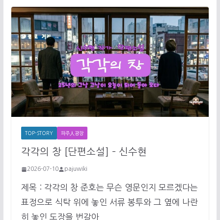
TOP-STORY
파주人광장
각각의 창 [단편소설] – 신수현
2026-07-10
pajuwiki
제목 : 각각의 창 준호는 무슨 영문인지 모르겠다는
표정으로 식탁 위에 놓인 서류 봉투와 그 옆에 나란
히 놓인 도장을 번갈아