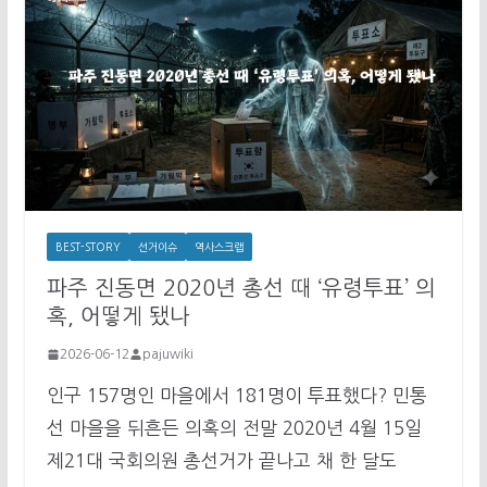
BEST-STORY
선거이슈
역사스크랩
파주 진동면 2020년 총선 때 ‘유령투표’ 의
혹, 어떻게 됐나
2026-06-12
pajuwiki
인구 157명인 마을에서 181명이 투표했다? 민통
선 마을을 뒤흔든 의혹의 전말 2020년 4월 15일
제21대 국회의원 총선거가 끝나고 채 한 달도