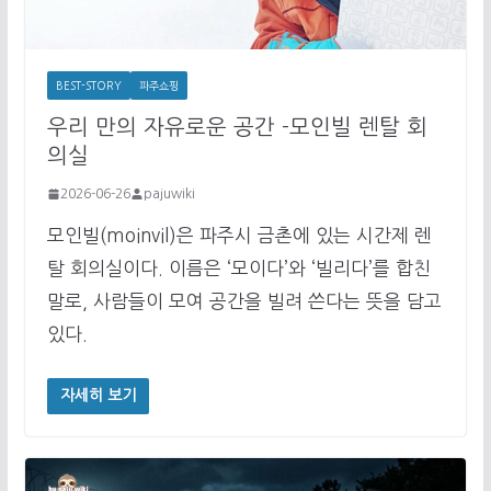
BEST-STORY
파주쇼핑
우리 만의 자유로운 공간 -모인빌 렌탈 회
의실
2026-06-26
pajuwiki
모인빌(moinvil)은 파주시 금촌에 있는 시간제 렌
탈 회의실이다. 이름은 ‘모이다’와 ‘빌리다’를 합친
말로, 사람들이 모여 공간을 빌려 쓴다는 뜻을 담고
있다.
자세히 보기