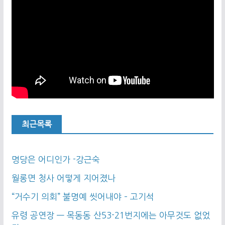
최근목록
명당은 어디인가 -강근숙
월롱면 청사 어떻게 지어졌나
“거수기 의회” 불명예 씻어내야 – 고기석
유령 공연장 — 목동동 산53-21번지에는 아무것도 없었