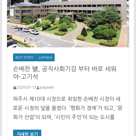
BEST-STORY
소리치논단
손배찬 號, 공직사회기강 부터 바로 세워
야-고기석
2026-07-13
pajuwiki
파주시 제10대 시장으로 취임한 손배찬 시장이 새
로운 시정의 닻을 올렸다. ‘평화가 경제’가 되고, ‘문
화가 산업’이 되며, ‘시민이 주인’이 되는 도시를
자세히 보기