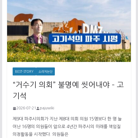
BEST-STORY
소리치논단
“거수기 의회” 불명예 씻어내야 – 고
기석
2026-07-21
pajuwiki
제9대 파주시의회가 지난 제8대 의회 의원 15명보다 한 명 늘
어난 16명의 의원들이 앞으로 4년간 파주시의 미래를 책임질
의정활동을 시작했다. 의원들은