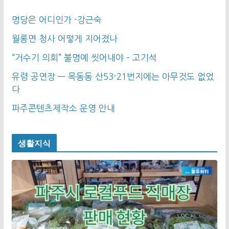
명당은 어디인가 -강근숙
월롱면 청사 어떻게 지어졌나
“거수기 의회” 불명예 씻어내야 – 고기석
유령 공연장 — 목동동 산53-21번지에는 아무것도 없었
다
파주콘텐츠제작소 운영 안내
생활지식