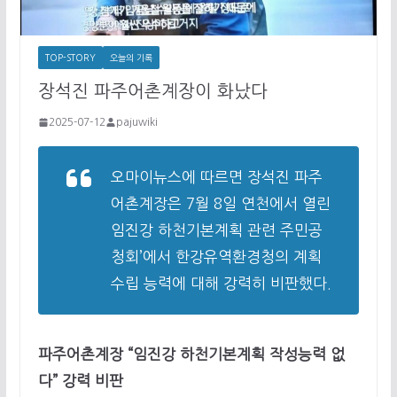
TOP-STORY
오늘의 기록
장석진 파주어촌계장이 화났다
2025-07-12
pajuwiki
오마이뉴스에 따르면 장석진 파주
어촌계장은 7월 8일 연천에서 열린
임진강 하천기본계획 관련 주민공
청회’에서 한강유역환경청의 계획
수립 능력에 대해 강력히 비판했다.
파주어촌계장 “임진강 하천기본계획 작성능력 없
다” 강력 비판