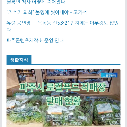
월롱면 청사 어떻게 지어졌나
“거수기 의회” 불명예 씻어내야 – 고기석
유령 공연장 — 목동동 산53-21번지에는 아무것도 없었
다
파주콘텐츠제작소 운영 안내
생활지식