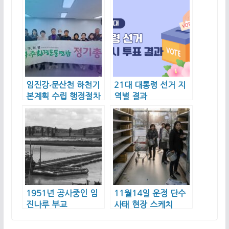
임진강‧문산천 하천기
21대 대통령 선거 지
본계획 수립 행정절차
역별 결과
를 모두 중단하라!
1951년 공사중인 임
11월14일 운정 단수
진나루 부교
사태 현장 스케치