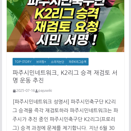
TOP-STORY
브리핑+
소리치논단
파주K리그승격
파주시민네트워크, K2리그 승격 재검토 서
명 운동 추진
2025-07-16
pajuwiki
[파주시민네트워크 성명서] 파주시민축구단 K2리
그 승격을 즉각 재검토하라 파주시민네트워크는 파
주시가 추진 중인 파주시민축구단 K2리그(프로리
그) 승격 과정에 문제를 제기합니다. 지난 6월 30