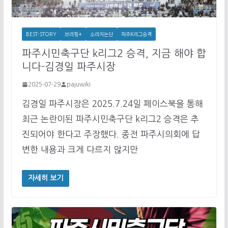
BEST-STORY
브리핑+
소리치논단
파주K리그승격
파주시민축구단 k리그2 승격, 지금 해야 합
니다-김경일 파주시장
2025-07-29
pajuwiki
김경일 파주시장은 2025.7.24일 페이스북을 통해
최근 논란이된 파주시민축구단 k리그2 승격은 추
진되어야 한다고 주장했다. 종전 파주시의회에 답
변한 내용과 크게 다르지 않지만
자세히 보기