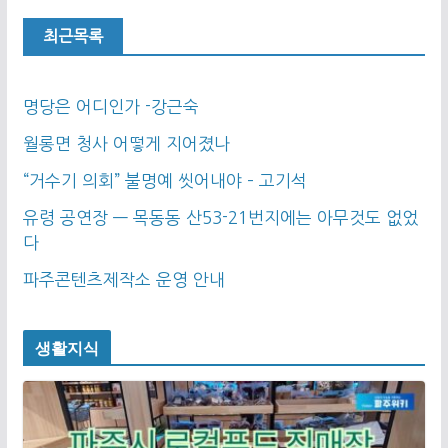
최근목록
명당은 어디인가 -강근숙
월롱면 청사 어떻게 지어졌나
“거수기 의회” 불명예 씻어내야 – 고기석
유령 공연장 — 목동동 산53-21번지에는 아무것도 없었
다
파주콘텐츠제작소 운영 안내
생활지식