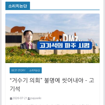
소리치논단
BEST-STORY
소리치논단
“거수기 의회” 불명예 씻어내야 – 고
기석
2026-07-21
pajuwiki