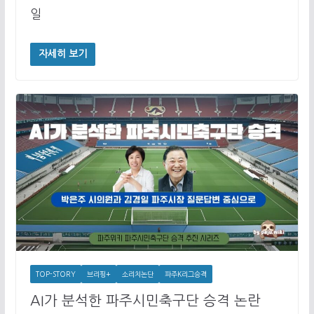
일
자세히 보기
TOP-STORY
브리핑+
소리치논단
파주K리그승격
AI가 분석한 파주시민축구단 승격 논란