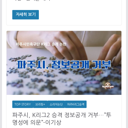
자세히 보기
TOP-STORY
브리핑+
소리치논단
파주K리그승격
파주시, K리그2 승격 정보공개 거부…”투
명성에 의문”-이기상