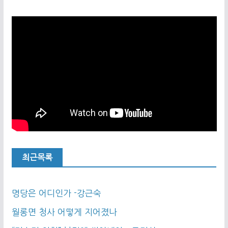
최근목록
명당은 어디인가 -강근숙
월롱면 청사 어떻게 지어졌나