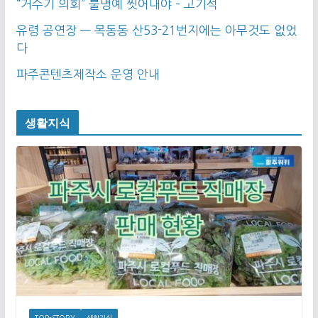
“거수기 의회” 불명예 씻어내야 – 고기석
유령 공연장 — 목동동 산53-21번지에는 아무것도 없었
다
파주콘텐츠제작소 운영 안내
생활지식