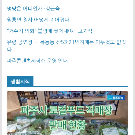
명당은 어디인가 -강근숙
월롱면 청사 어떻게 지어졌나
“거수기 의회” 불명예 씻어내야 – 고기석
유령 공연장 — 목동동 산53-21번지에는 아무것도 없었
다
파주콘텐츠제작소 운영 안내
생활지식