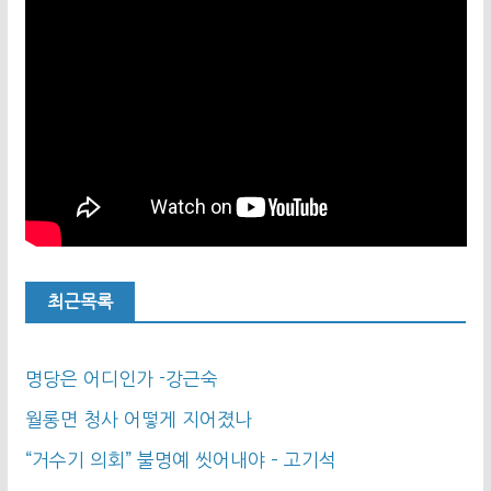
최근목록
명당은 어디인가 -강근숙
월롱면 청사 어떻게 지어졌나
“거수기 의회” 불명예 씻어내야 – 고기석