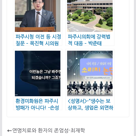
파주시청 이전 등 시정
파주시의회에 강력법
질문 – 목진혁 시의원
적 대응 – 박준태
환경미화원은 파주시
<성명서>-“생수는 보
방패가 아니다! -손성
상하고, 생업은 외면하
익
는가”
연명치료와 환자의 존엄성-최재학