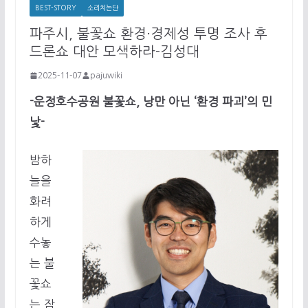
BEST-STORY
소리치논단
파주시, 불꽃쇼 환경·경제성 투명 조사 후
드론쇼 대안 모색하라-김성대
2025-11-07
pajuwiki
-운정호수공원 불꽃쇼, 낭만 아닌 ‘환경 파괴’의 민
낯-
밤하
늘을
화려
하게
수놓
는 불
꽃쇼
는 잠