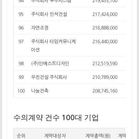
주식회사 두주시스템
94
219,435,700
11
주식회사 민석건설
95
217,424,000
6
자연조경
96
216,888,000
9
주식회사 타임커뮤니케
97
216,440,000
8
이션
(주)인베스트디자인
98
212,519,590
4
우진건설 주식회사
99
210,789,000
9
나눔건축
100
208,745,160
8
수의계약 건수 100대 기업
순위
계약대상자
계약총액(원)
계약건수