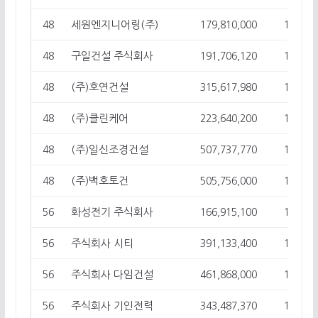
세원엔지니어링(주)
48
179,810,000
13
구일건설 주식회사
48
191,706,120
13
(주)호연건설
48
315,617,980
13
(주)클린케어
48
223,640,200
13
(주)일신조경건설
48
507,737,770
13
(주)백호토건
48
505,756,000
13
화성전기 주식회사
56
166,915,100
12
주식회사 시티
56
391,133,400
12
주식회사 다임건설
56
461,868,000
12
주식회사 기인전력
56
343,487,370
12