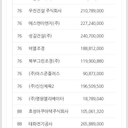
우진건설 주식회사
76
210,789,000
9
에스엔이엔지(주)
76
227,240,000
9
성길건설(주)
76
240,700,000
9
비엘조경
76
188,812,000
9
북부그린조경(주)
76
119,900,880
9
(주)아스콘플러스
76
90,873,000
9
(주)신신체육2
76
196,509,500
9
(주)명원엘리베이터
76
18,789,040
9
효성아쿠아텍주식회사
88
105,061,320
8
태화전기공사
88
265,889,000
8