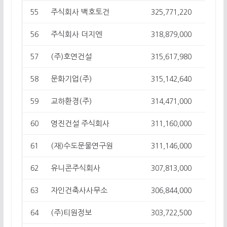
주식회사 백호토건
55
325,771,220
11
주식회사 더지엔
56
318,879,000
8
(주)호연건설
57
315,617,980
13
문화기업(주)
58
315,142,640
40
교하환경(주)
59
314,471,000
44
영진건설 주식회사
60
311,160,000
10
(재)수도문물연구원
61
311,146,000
3
유니콘주식회사
62
307,813,000
24
자인건축사사무소
63
306,844,000
1
(주)티원정보
64
303,722,500
11