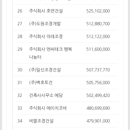
주식회사 호연건설
26
525,102,000
15
(주)도원조경개발
27
512,880,700
15
주식회사 미래조경
28
512,122,000
11
주식회사 엔씨테크 행복
29
511,600,000
4
나눔터
(주)일신조경건설
30
507,737,770
13
(주)백호토건
31
505,756,000
13
건축사사무소 예담
32
502,499,420
17
주식회사 에이치코비
33
480,699,690
1
비엘조경건설
34
479,901,000
15