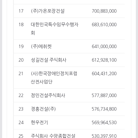
(주)가온포장건설
17
700,883,000
24
대한민국특수임무수행자
18
683,610,000
2
회
(주)에취켓
19
641,000,000
1
성길건설 주식회사
20
612,928,100
20
(사)한국장애인정치포럼
21
604,431,200
5
산전사업단
정민건설주식회사
22
577,887,000
21
경흥건설(주)
23
576,734,800
17
현우전기
24
569,964,530
14
주식회사 수양종합건설
25
530,397,910
14