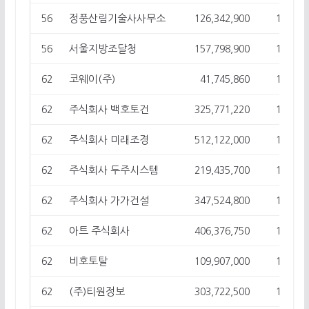
정풍산림기술사사무소
56
126,342,900
12
서울지방조달청
56
157,798,900
12
코웨이(주)
62
41,745,860
11
주식회사 백호토건
62
325,771,220
11
주식회사 미래조경
62
512,122,000
11
주식회사 두주시스템
62
219,435,700
11
주식회사 가가건설
62
347,524,800
11
아트 주식회사
62
406,376,750
11
비호토탈
62
109,907,000
11
(주)티원정보
62
303,722,500
11