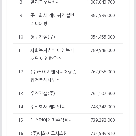
알리고주식회사
8
1,067,843,700
1
주식회사 케이씨건설엔
9
987,999,000
46
지니어링
영구건설(주)
10
954,455,000
25
사회복지법인 에덴복지
11
789,948,000
1
재단 에덴하우스
(주)케이지엔지니어링종
12
767,058,000
6
합건축사사무소
우진건설(주)
13
762,107,900
25
주식회사 케이엘디
14
748,242,000
1
에스엔이엔지주식회사
15
739,292,000
36
(주)이화에코시스템
16
734,549,840
2