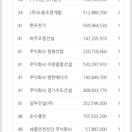
(주)도원조경개발
34
512,880,700
15
현우전기
41
569,964,530
14
파주조경건설
41
147,205,970
14
주식회사 청원산업
41
220,158,660
14
주식회사 수양종합건설
41
530,397,910
14
주식회사 명한에너지
41
140,849,700
14
주식회사 경기수도건설
41
408,833,770
14
삼우건설(주)
41
252,596,000
14
순수클린
48
155,503,200
13
세종안전진단 주식회사
48
57,887,000
13