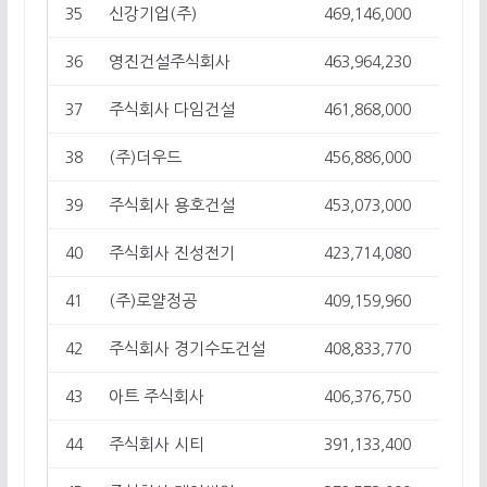
신강기업(주)
35
469,146,000
19
영진건설주식회사
36
463,964,230
17
주식회사 다임건설
37
461,868,000
12
(주)더우드
38
456,886,000
2
주식회사 용호건설
39
453,073,000
17
주식회사 진성전기
40
423,714,080
23
(주)로얄정공
41
409,159,960
1
주식회사 경기수도건설
42
408,833,770
14
아트 주식회사
43
406,376,750
11
주식회사 시티
44
391,133,400
12