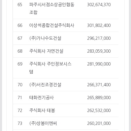
파주시서점소상공인협동
65
302,674,370
17
조합
이상석종합건설주식회사
66
301,802,400
10
(주)가나수도건설
67
296,217,000
10
주식회사 자연건설
68
283,059,300
6
주식회사 주인정보시스
69
281,990,000
1
템
(주)서진조경건설
70
266,371,400
7
태화전기공사
71
265,889,000
8
주식회사 태봉
72
262,532,000
7
(주)상봉이엔씨
73
260,201,000
1