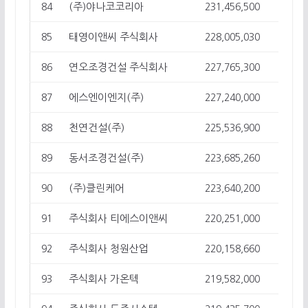
(주)야나코코리아
84
231,456,500
1
태영이앤씨 주식회사
85
228,005,030
7
연오조경건설 주식회사
86
227,765,300
6
에스엔이엔지(주)
87
227,240,000
9
천연건설(주)
88
225,536,900
5
동서조경건설(주)
89
223,685,260
8
(주)클린케어
90
223,640,200
13
주식회사 티에스이앤씨
91
220,251,000
17
주식회사 청원산업
92
220,158,660
14
주식회사 가온텍
93
219,582,000
1