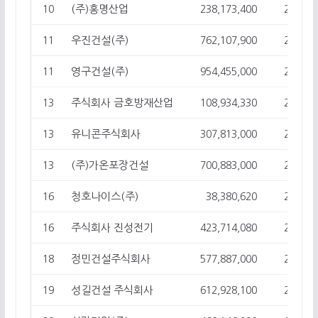
(주)홍명산업
10
238,173,400
27
우진건설(주)
11
762,107,900
25
영구건설(주)
11
954,455,000
25
주식회사 금호방재산업
13
108,934,330
24
유니콘주식회사
13
307,813,000
24
(주)가온포장건설
13
700,883,000
24
청호나이스(주)
16
38,380,620
23
주식회사 진성전기
16
423,714,080
23
정민건설주식회사
18
577,887,000
21
성길건설 주식회사
19
612,928,100
20