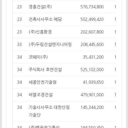
경흥건설(주)
23
576,734,800
17
건축사사무소 예담
23
502,499,420
17
(주)신흥환경
23
202,607,800
17
(주)두림건설엔지니어링
33
208,445,600
16
코웨이(주)
34
35,431,200
15
주식회사 호연건설
34
525,102,000
15
세종안전기술원
34
41,939,650
15
비엘조경건설
34
479,901,000
15
기술사사무소 대한산림
34
145,344,200
15
기술단
(주)백운전기통신
34
194,550,350
15