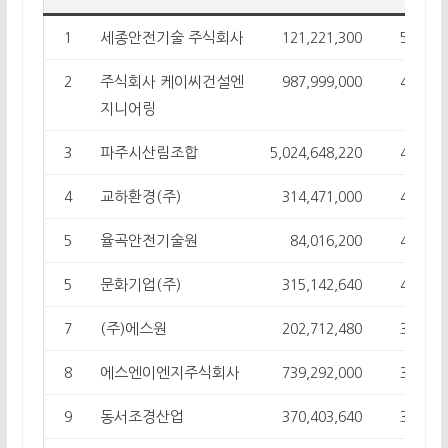
세종안전기술 주식회사
1
121,221,300
56
주식회사 케이씨건설엔
2
987,999,000
46
지니어링
파주시산림조합
3
5,024,648,220
45
교하환경(주)
4
314,471,000
44
율곡안전기술원
5
84,016,200
40
문화기업(주)
5
315,142,640
40
(주)에스원
7
202,712,480
37
에스엔이엔지주식회사
8
739,292,000
36
동서조경산업
9
370,403,640
31