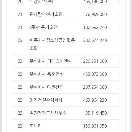
신강기업(주)
20
469,146,000
19
한사랑안전기술원
21
78,969,000
18
(주)건은기술단
21
102,692,740
18
파주시서점소상공인협동
23
302,674,370
17
조합
주식회사 티에스이앤씨
23
220,251,000
17
주식회사 용호건설
23
453,073,000
17
주식회사 다원산림
23
207,254,000
17
영진건설주식회사
23
463,964,230
17
맥안전지도사사무소
23
35,119,450
17
도토리
23
159,961,950
17