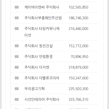
케이비이엔씨 주식회사
88
102,565,850
8
주식회사부흥페인트산업
88
186,746,300
8
주식회사 타임커뮤니케
88
216,440,000
8
이션
주식회사 청진건설
88
152,772,000
8
주식회사 만림환경
88
70,896,950
8
주식회사 더지엔
88
318,879,000
8
주식회사 더벨류코리아
88
150,347,600
8
우리광고기획
88
235,920,300
8
시선인테리어 주식회사
88
333,766,310
8