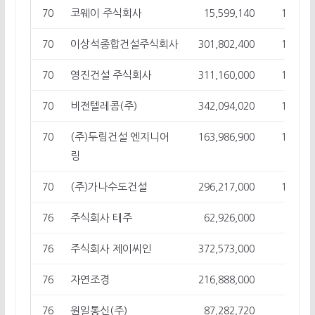
코웨이 주식회사
70
15,599,140
10
이상석종합건설주식회사
70
301,802,400
10
영진건설 주식회사
70
311,160,000
10
비전텔레콤(주)
70
342,094,020
10
(주)두림건설 엔지니어
70
163,986,900
10
링
(주)가나수도건설
70
296,217,000
10
주식회사 태주
76
62,926,000
9
주식회사 제이씨인
76
372,573,000
9
자연조경
76
216,888,000
9
원일통신(주)
76
87,282,720
9