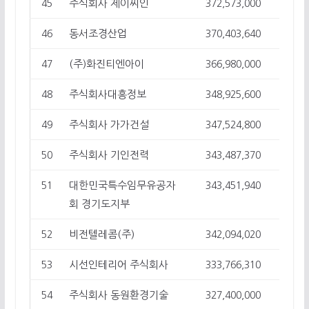
주식회사 제이씨인
45
372,573,000
9
동서조경산업
46
370,403,640
31
(주)화진티엔아이
47
366,980,000
3
주식회사대흥정보
48
348,925,600
3
주식회사 가가건설
49
347,524,800
11
주식회사 기인전력
50
343,487,370
12
대한민국특수임무유공자
51
343,451,940
2
회 경기도지부
비전텔레콤(주)
52
342,094,020
10
시선인테리어 주식회사
53
333,766,310
8
주식회사 동원환경기술
54
327,400,000
1