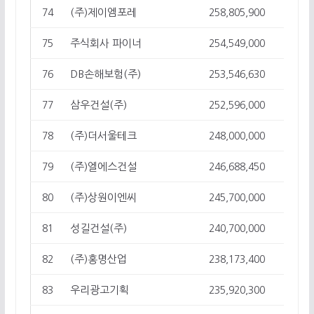
(주)제이엠포레
74
258,805,900
6
주식회사 파이너
75
254,549,000
7
DB손해보험(주)
76
253,546,630
1
삼우건설(주)
77
252,596,000
14
(주)더서울테크
78
248,000,000
1
(주)엘에스건설
79
246,688,450
6
(주)상원이엔씨
80
245,700,000
1
성길건설(주)
81
240,700,000
9
(주)홍명산업
82
238,173,400
27
우리광고기획
83
235,920,300
8