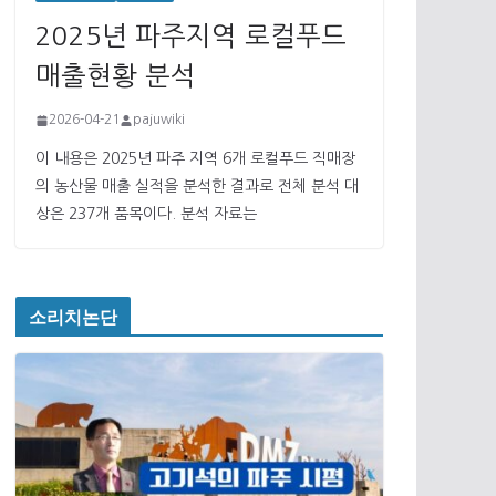
2025년 파주지역 로컬푸드
매출현황 분석
2026-04-21
pajuwiki
이 내용은 2025년 파주 지역 6개 로컬푸드 직매장
의 농산물 매출 실적을 분석한 결과로 전체 분석 대
상은 237개 품목이다. 분석 자료는
소리치논단