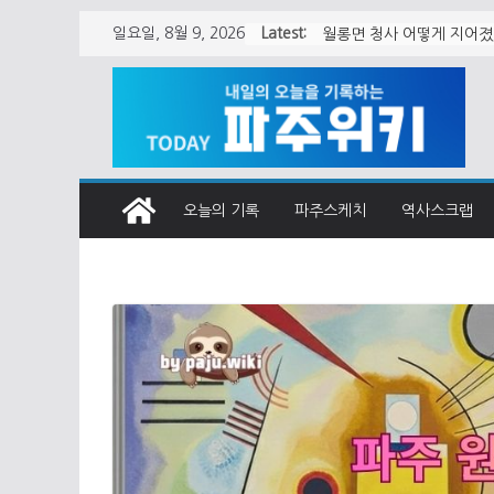
Skip
Latest:
일요일, 8월 9, 2026
월롱면 청사 어떻게 지어
to
content
오늘의 기록
파주스케치
역사스크랩