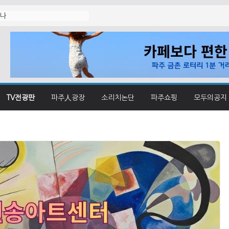
졌나
TV전광판
파주人광장
소리치논단
파주쇼핑
모두의공지