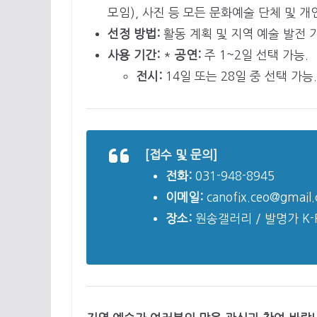
모임), 사진 등 모든 문화예술 단체 및 개
선정 방법:
활동 계획 및 지역 예술 발전 
사용 기간:
*
공연:
주 1~2일 선택 가능.
전시:
14일 또는 28일 중 선택 가능.
[접수 및 문의]
전화:
031-948-8945
이메일:
canofix.ceo@gmail
장소:
원송갤러리 / 발명가 K-