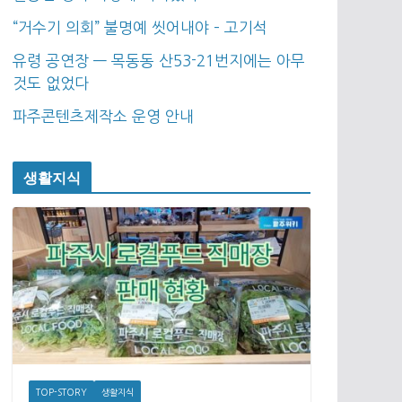
“거수기 의회” 불명예 씻어내야 – 고기석
유령 공연장 — 목동동 산53-21번지에는 아무
것도 없었다
파주콘텐츠제작소 운영 안내
생활지식
TOP-STORY
생활지식