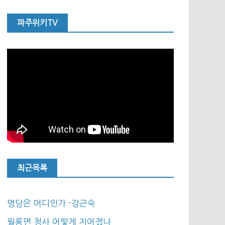
파주위키TV
최근목록
명당은 어디인가 -강근숙
월롱면 청사 어떻게 지어졌나