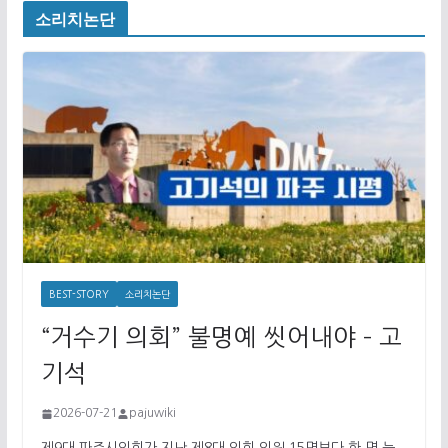
소리치논단
BEST-STORY
소리치논단
“거수기 의회” 불명예 씻어내야 – 고
기석
2026-07-21
pajuwiki