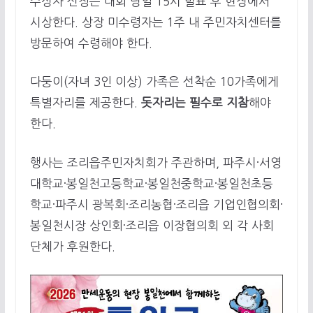
수상자 선정은 대회 당일 15시 발표 후 현장에서
시상한다. 상장 미수령자는 1주 내 주민자치센터를
방문하여 수령해야 한다.
다둥이(자녀 3인 이상) 가족은 선착순 10가족에게
특별자리를 제공한다.
돗자리는 필수로 지참
해야
한다.
행사는 조리읍주민자치회가 주관하며, 파주시·서영
대학교·봉일천고등학교·봉일천중학교·봉일천초등
학교·파주시 광복회·조리농협·조리읍 기업인협의회·
봉일천시장 상인회·조리읍 이장협의회 외 각 사회
단체가 후원한다.