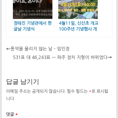
정태진 기념관에서 한
4월11일, 신산초 개교
글날 기념식
100주년 기념행사 개
최
풍악을 울리지 않는 날 – 임인정
531표 대 46,243표 — 파주 정치 지형이 바뀌었다
답글 남기기
이메일 주소는 공개되지 않습니다.
필수 필드는
*
로 표시됩
니다
댓글
*