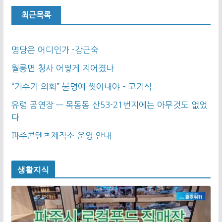
최근목록
명당은 어디인가 -강근숙
월롱면 청사 어떻게 지어졌나
“거수기 의회” 불명예 씻어내야 – 고기석
유령 공연장 — 목동동 산53-21번지에는 아무것도 없었
다
파주콘텐츠제작소 운영 안내
생활지식