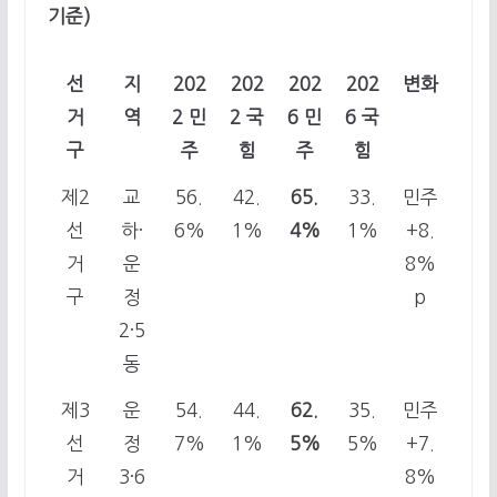
기준)
선
지
202
202
202
202
변화
거
역
2 민
2 국
6 민
6 국
구
주
힘
주
힘
제2
교
56.
42.
65.
33.
민주
선
하·
6%
1%
4%
1%
+8.
거
운
8%
구
정
p
2·5
동
제3
운
54.
44.
62.
35.
민주
선
정
7%
1%
5%
5%
+7.
거
3·6
8%