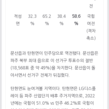
전
적성
32.3
65.2
38.4
58.6
국힘
면
%
%
%
%
여전
(격차
축소)
문산읍과 탄현면이 민주당으로 역전됐다. 문산읍은
파주 북부 최대 읍으로 이 선거구 투표수의 절반
(18,568표 중 약 49%)을 차지한다. 문산읍이 돌
아서면서 선거구 전체가 뒤집혔다.
탄현면도 눈여겨볼 지역이다. 탄현면은 LG디스플
레이 등 파주 산업단지 배후 주거지역으로, 2022
년에는 국힘이 51.0% vs 민주 46.2%로 국힘이