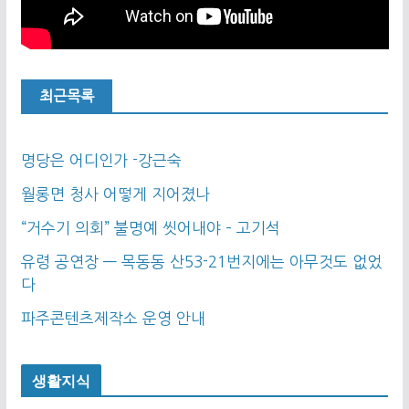
최근목록
명당은 어디인가 -강근숙
월롱면 청사 어떻게 지어졌나
“거수기 의회” 불명예 씻어내야 – 고기석
유령 공연장 — 목동동 산53-21번지에는 아무것도 없었
다
파주콘텐츠제작소 운영 안내
생활지식