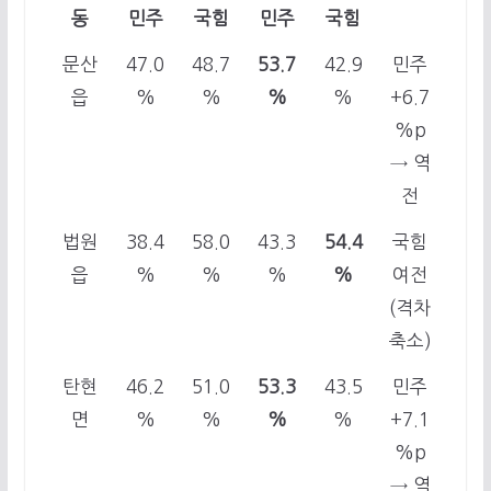
동
민주
국힘
민주
국힘
문산
47.0
48.7
53.7
42.9
민주
읍
%
%
%
%
+6.7
%p
→ 역
전
법원
38.4
58.0
43.3
54.4
국힘
읍
%
%
%
%
여전
(격차
축소)
탄현
46.2
51.0
53.3
43.5
민주
면
%
%
%
%
+7.1
%p
→ 역