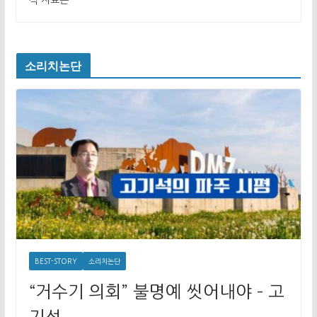
석 자료는
소리치논단
BEST-STORY
소리치논단
“거수기 의회” 불명예 씻어내야 – 고