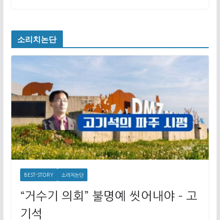
소리치논단
BEST-STORY
소리치논단
“거수기 의회” 불명예 씻어내야 – 고
기석