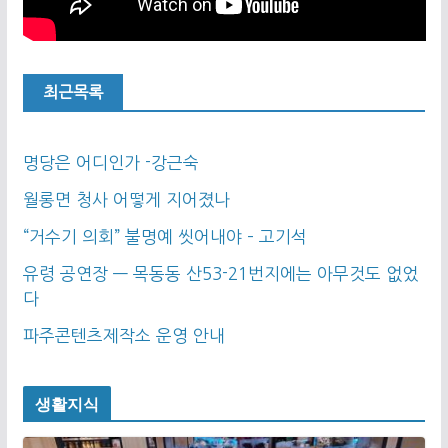
최근목록
명당은 어디인가 -강근숙
월롱면 청사 어떻게 지어졌나
“거수기 의회” 불명예 씻어내야 – 고기석
유령 공연장 — 목동동 산53-21번지에는 아무것도 없었
다
파주콘텐츠제작소 운영 안내
생활지식