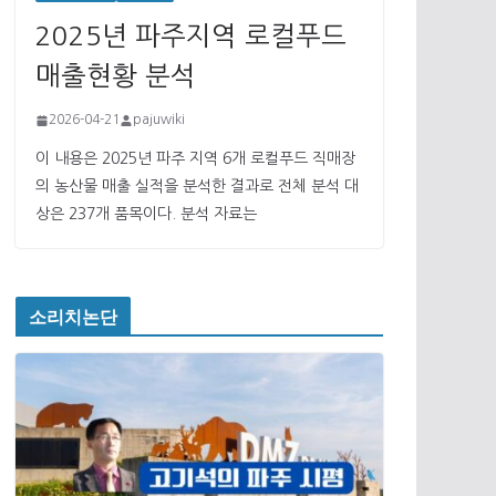
2025년 파주지역 로컬푸드
매출현황 분석
2026-04-21
pajuwiki
이 내용은 2025년 파주 지역 6개 로컬푸드 직매장
의 농산물 매출 실적을 분석한 결과로 전체 분석 대
상은 237개 품목이다. 분석 자료는
소리치논단