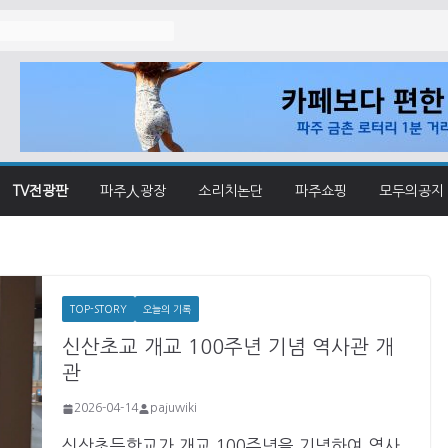
졌나
TV전광판
파주人광장
소리치논단
파주쇼핑
모두의공지
TOP-STORY
오늘의 기록
신산초교 개교 100주년 기념 역사관 개
관
2026-04-14
pajuwiki
신산초등학교가 개교 100주년을 기념하여 역사