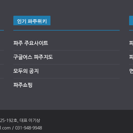
인기 파주위키
파주 주요사이트
구글어스
파
주
지도
모두의 공지
파주쇼핑
025-192호, 대표 이기상
om / 031-948-9948