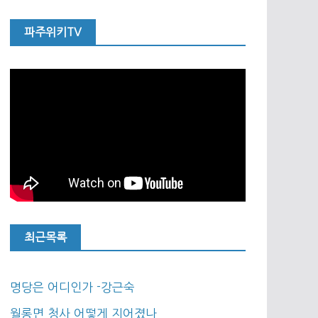
파주위키TV
최근목록
명당은 어디인가 -강근숙
월롱면 청사 어떻게 지어졌나