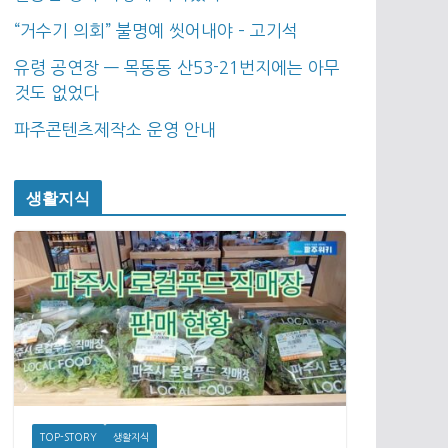
“거수기 의회” 불명예 씻어내야 – 고기석
유령 공연장 — 목동동 산53-21번지에는 아무
것도 없었다
파주콘텐츠제작소 운영 안내
생활지식
TOP-STORY
생활지식