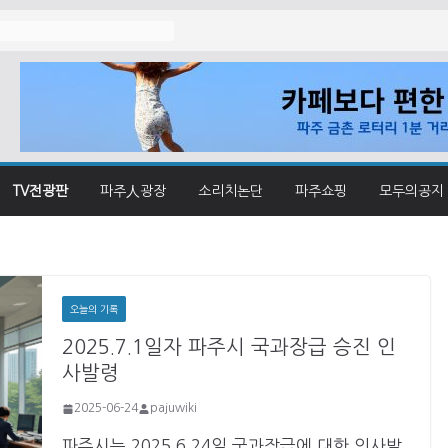
졌나
TV전광판
파주人광장
소리치논단
파주쇼핑
모두의공지
오늘의 기록
2025.7.1일자 파주시 국과장급 승진 인
사발령
2025-06-24
pajuwiki
파주시는 2025.6.24일 국과장급에 대한 인사발