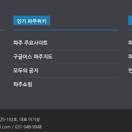
인기 파주위키
파주 주요사이트
구글어스
파
주
지도
모두의 공지
파주쇼핑
025-192호, 대표 이기상
om / 031-948-9948