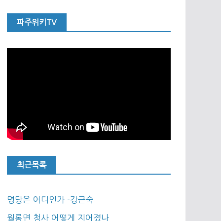
파주위키TV
최근목록
명당은 어디인가 -강근숙
월롱면 청사 어떻게 지어졌나