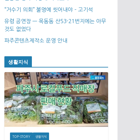
“거수기 의회” 불명예 씻어내야 – 고기석
유령 공연장 — 목동동 산53-21번지에는 아무
것도 없었다
파주콘텐츠제작소 운영 안내
생활지식
TOP-STORY
생활지식