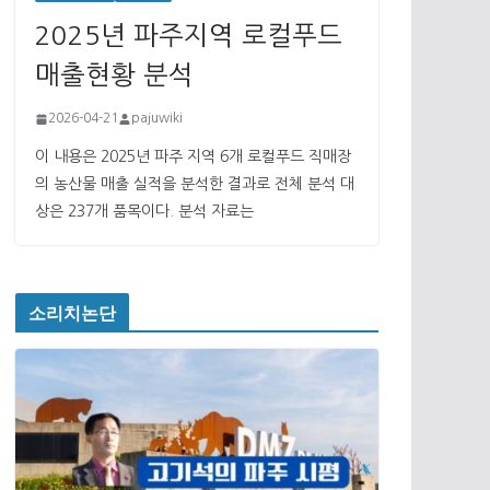
2025년 파주지역 로컬푸드
매출현황 분석
2026-04-21
pajuwiki
이 내용은 2025년 파주 지역 6개 로컬푸드 직매장
의 농산물 매출 실적을 분석한 결과로 전체 분석 대
상은 237개 품목이다. 분석 자료는
소리치논단