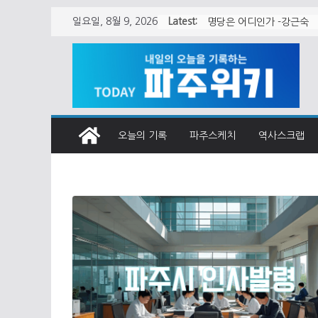
Skip
Latest:
일요일, 8월 9, 2026
월롱면 청사 어떻게 지어
to
content
오늘의 기록
파주스케치
역사스크랩