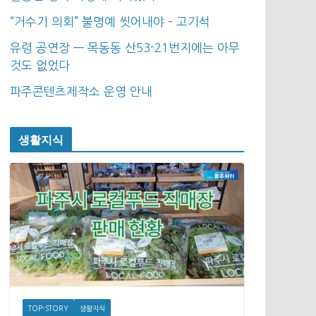
“거수기 의회” 불명예 씻어내야 – 고기석
유령 공연장 — 목동동 산53-21번지에는 아무
것도 없었다
파주콘텐츠제작소 운영 안내
생활지식
TOP-STORY
생활지식