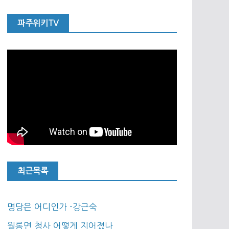
파주위키TV
최근목록
명당은 어디인가 -강근숙
월롱면 청사 어떻게 지어졌나