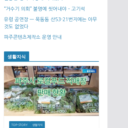
“거수기 의회” 불명예 씻어내야 – 고기석
유령 공연장 — 목동동 산53-21번지에는 아무
것도 없었다
파주콘텐츠제작소 운영 안내
생활지식
TOP-STORY
생활지식