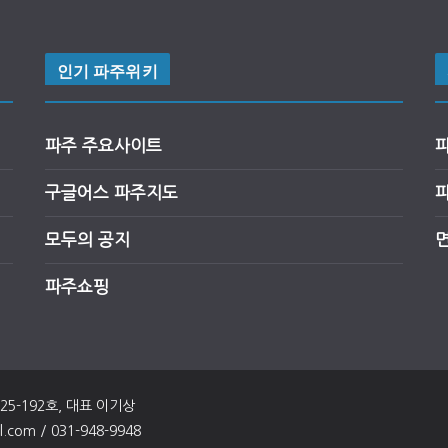
인기 파주위키
파주 주요사이트
구글어스
파
주
지도
모두의 공지
파주쇼핑
025-192호, 대표 이기상
om / 031-948-9948