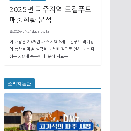
2025년 파주지역 로컬푸드
매출현황 분석
2026-04-21
pajuwiki
이 내용은 2025년 파주 지역 6개 로컬푸드 직매장
의 농산물 매출 실적을 분석한 결과로 전체 분석 대
상은 237개 품목이다. 분석 자료는
소리치논단