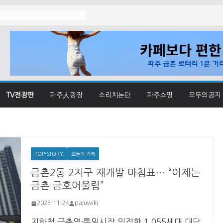
졌나
TV전광판
파주人광장
소리치논단
파주쇼핑
모두의공지
TOP-STORY
오늘의 기록
금촌2동 2지구 재개발 마침표… “이제는
금촌 금호어울림”
2025-11-24
pajuwiki
지하철 금촌역·통일시장 인접한 1,055세대 대단