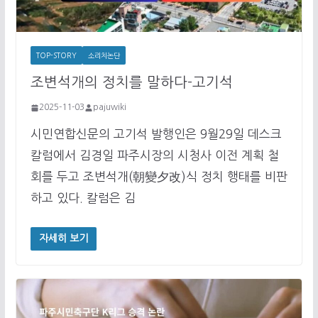
TOP-STORY
소리치논단
조변석개의 정치를 말하다-고기석
2025-11-03
pajuwiki
시민연합신문의 고기석 발행인은 9월29일 데스크
칼럼에서 김경일 파주시장의 시청사 이전 계획 철
회를 두고 조변석개(朝變夕改)식 정치 행태를 비판
하고 있다. 칼럼은 김
자세히 보기