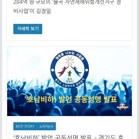
284억 원 규모의 ‘율곡 자연재해위험개선지구 정
비사업’이 김경일
자세히 보기
BEST-STORY
소리치논단
‘호남비하’ 발언 공동성명 발표 – 경기도 호