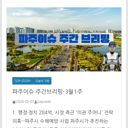
TOP-STORY
오늘의 기록
파주이슈 주간브리핑-3월1주
2026-03-07
pajuwiki
1. 행정·정치 284억, 시장 측근 ‘이권 주머니’ 전락
의혹···파주시 수해예방 사업 파주시가 추진하는