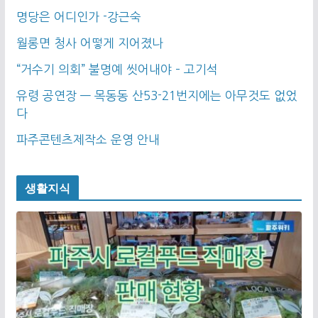
명당은 어디인가 -강근숙
월롱면 청사 어떻게 지어졌나
“거수기 의회” 불명예 씻어내야 – 고기석
유령 공연장 — 목동동 산53-21번지에는 아무것도 없었
다
파주콘텐츠제작소 운영 안내
생활지식