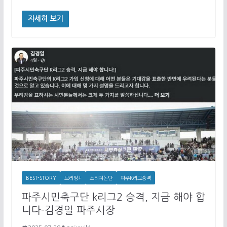
자세히 보기
BEST-STORY
브리핑+
소리치논단
파주K리그승격
파주시민축구단 k리그2 승격, 지금 해야 합
니다-김경일 파주시장