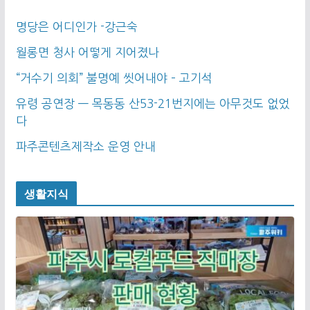
명당은 어디인가 -강근숙
월롱면 청사 어떻게 지어졌나
“거수기 의회” 불명예 씻어내야 – 고기석
유령 공연장 — 목동동 산53-21번지에는 아무것도 없었
다
파주콘텐츠제작소 운영 안내
생활지식