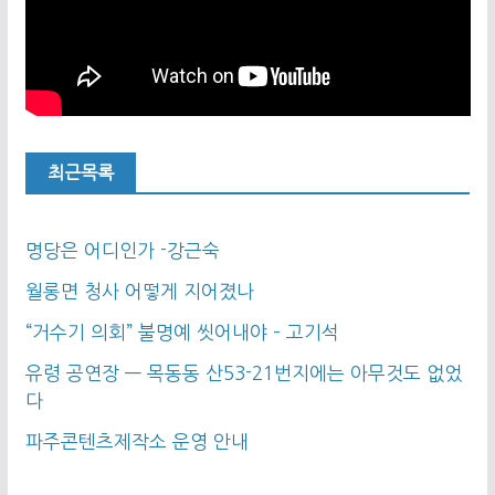
최근목록
명당은 어디인가 -강근숙
월롱면 청사 어떻게 지어졌나
“거수기 의회” 불명예 씻어내야 – 고기석
유령 공연장 — 목동동 산53-21번지에는 아무것도 없었
다
파주콘텐츠제작소 운영 안내