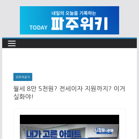
Skip
to
content
모두의공지
월세 8만 5천원? 전세이자 지원까지? 이거
실화야!