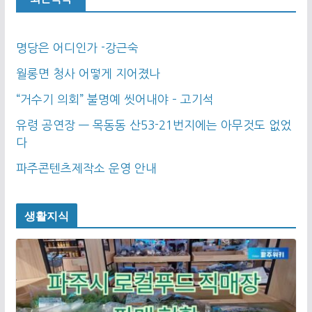
명당은 어디인가 -강근숙
월롱면 청사 어떻게 지어졌나
“거수기 의회” 불명예 씻어내야 – 고기석
유령 공연장 — 목동동 산53-21번지에는 아무것도 없었
다
파주콘텐츠제작소 운영 안내
생활지식