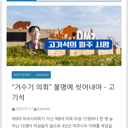
BEST-STORY
소리치논단
“거수기 의회” 불명예 씻어내야 – 고
기석
2026-07-21
pajuwiki
제9대 파주시의회가 지난 제8대 의회 의원 15명보다 한 명 늘
어난 16명의 의원들이 앞으로 4년간 파주시의 미래를 책임질