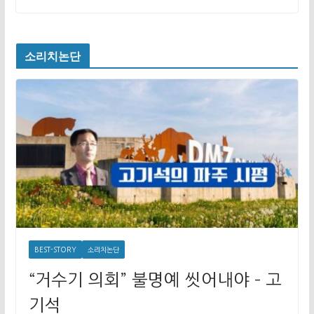
소리치논단
BEST-STORY
소리치논단
“거수기 의회” 불명예 씻어내야 – 고
기석