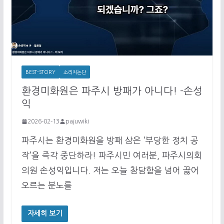
BEST-STORY
소리치논단
환경미화원은 파주시 방패가 아니다! -손성
익
2026-02-13
pajuwiki
파주시는 환경미화원을 방패 삼은 ‘부당한 정치 공
작’을 즉각 중단하라! 파주시민 여러분, 파주시의회
의원 손성익입니다. 저는 오늘 참담함을 넘어 끓어
오르는 분노를
자세히 보기