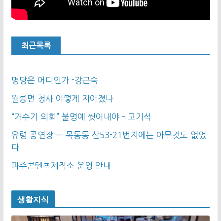
최근목록
명당은 어디인가 -강근숙
월롱면 청사 어떻게 지어졌나
“거수기 의회” 불명예 씻어내야 – 고기석
유령 공연장 — 목동동 산53-21번지에는 아무것도 없었
다
파주콘텐츠제작소 운영 안내
생활지식