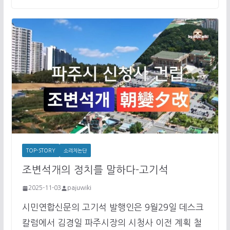
TOP-STORY
소리치논단
조변석개의 정치를 말하다-고기석
2025-11-03
pajuwiki
시민연합신문의 고기석 발행인은 9월29일 데스크
칼럼에서 김경일 파주시장의 시청사 이전 계획 철