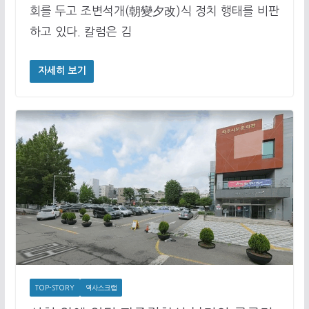
회를 두고 조변석개(朝變夕改)식 정치 행태를 비판
하고 있다. 칼럼은 김
자세히 보기
TOP-STORY
역사스크랩