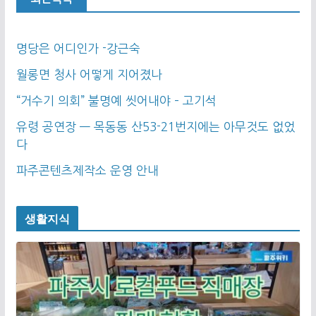
명당은 어디인가 -강근숙
월롱면 청사 어떻게 지어졌나
“거수기 의회” 불명예 씻어내야 – 고기석
유령 공연장 — 목동동 산53-21번지에는 아무것도 없었
다
파주콘텐츠제작소 운영 안내
생활지식