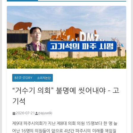
BEST-STORY
소리치논단
“거수기 의회” 불명예 씻어내야 – 고
기석
2026-07-21
pajuwiki
제9대 파주시의회가 지난 제8대 의회 의원 15명보다 한 명 늘
어난 16명의 의원들이 앞으로 4년간 파주시의 미래를 책임질