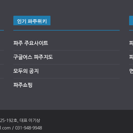
인기 파주위키
파주 주요사이트
구글어스
파
주
지도
모두의 공지
파주쇼핑
025-192호, 대표 이기상
om / 031-948-9948