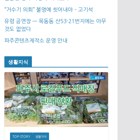
“거수기 의회” 불명예 씻어내야 – 고기석
유령 공연장 — 목동동 산53-21번지에는 아무
것도 없었다
파주콘텐츠제작소 운영 안내
생활지식
TOP-STORY
생활지식