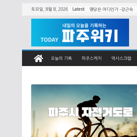
Skip
Latest:
월롱면 청사 어떻게 지어
토요일, 8월 8, 2026
to
명당은 어디인가 -강근숙
content
오늘의 기록
파주스케치
역사스크랩