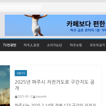
졌나
TV전광판
파주人광장
소리치논단
파주쇼핑
모두의공지
생활지식
2025년 파주시 자전거도로 구간지도 공
개
2025-05-12
pajuwiki
파주시는 2025.2.14일 전체 173 구간의 자전거