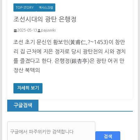
TOP-STORY
역사스크랩
조선시대의 광탄 은행정
2025-05-13
pajuwiki
조선 초기 문신인 황보인(黃甫仁,?~1453)이 창만
리 집 근처에 지은 정자로 당시 광탄천의 시와 경치
를 즐겼다고 한다. 은행정(銀杏亭)은 광탄 어귀 만
장산 북맥의
자세히 보기
구글검색
검색