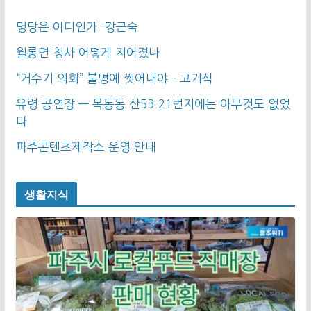
명당은 어디인가 -강근숙
월롱면 청사 어떻게 지어졌나
“거수기 의회” 불명예 씻어내야 – 고기석
유령 공연장 — 목동동 산53-21번지에는 아무것도 없었
다
파주콘텐츠제작소 운영 안내
생활지식