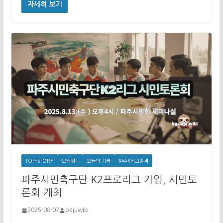
자세히 보기
TOP-STORY
브리핑+
오늘의 기록
파주K리그승격
파주시민축구단 K2프로리그 가입, 시민토
론회 개최
2025-08-07
pajuwiki