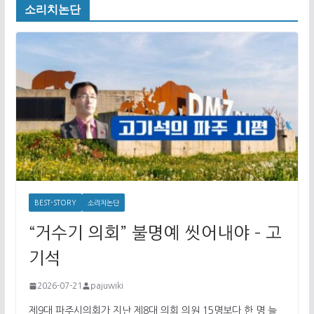
소리치논단
BEST-STORY
소리치논단
“거수기 의회” 불명예 씻어내야 – 고
기석
2026-07-21
pajuwiki
제9대 파주시의회가 지난 제8대 의회 의원 15명보다 한 명 늘