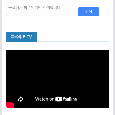
검색
파주위키TV