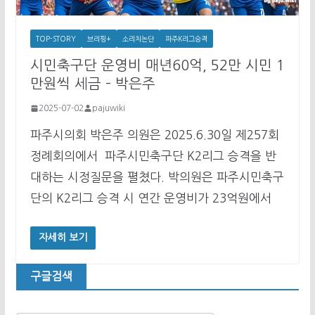
TOP-STORY
브리핑+
소리치논단
파주K리그승격
시민축구단 운영비 매년60억, 52만 시민 1
만원씩 세금 – 박은주
2025-07-02
pajuwiki
파주시의회 박은주 의원은 2025.6.30일 제257회
정례회의에서 파주시민축구단 K2리그 승격을 반
대하는 시정질문을 펼쳤다. 박의원은 파주시민축구
단의 K2리그 승격 시 연간 운영비가 23억원에서
자세히 보기
구글검색