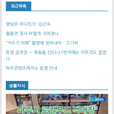
최근목록
명당은 어디인가 -강근숙
월롱면 청사 어떻게 지어졌나
“거수기 의회” 불명예 씻어내야 – 고기석
유령 공연장 — 목동동 산53-21번지에는 아무것도 없었
다
파주콘텐츠제작소 운영 안내
생활지식