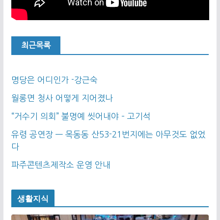
최근목록
명당은 어디인가 -강근숙
월롱면 청사 어떻게 지어졌나
“거수기 의회” 불명예 씻어내야 – 고기석
유령 공연장 — 목동동 산53-21번지에는 아무것도 없었
다
파주콘텐츠제작소 운영 안내
생활지식