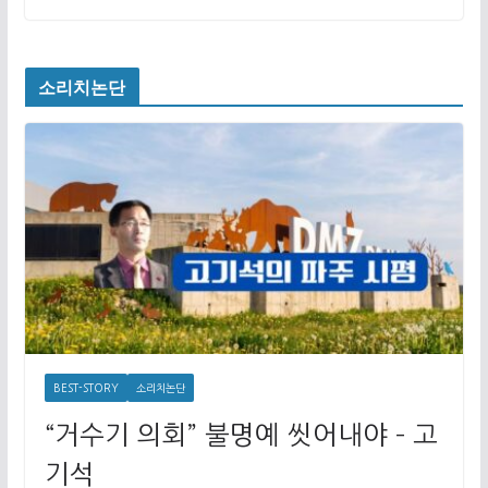
소리치논단
BEST-STORY
소리치논단
“거수기 의회” 불명예 씻어내야 – 고
기석