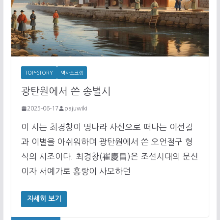
TOP-STORY
역사스크랩
광탄원에서 쓴 송별시
2025-06-17
pajuwiki
이 시는 최경창이 명나라 사신으로 떠나는 이선길
과 이별을 아쉬워하며 광탄원에서 쓴 오언절구 형
식의 시조이다. 최경창(崔慶昌)은 조선시대의 문신
이자 서예가로 홍랑이 사모하던
자세히 보기