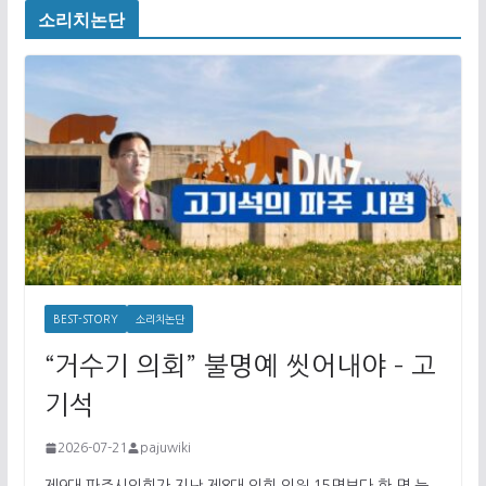
소리치논단
BEST-STORY
소리치논단
“거수기 의회” 불명예 씻어내야 – 고
기석
2026-07-21
pajuwiki
제9대 파주시의회가 지난 제8대 의회 의원 15명보다 한 명 늘