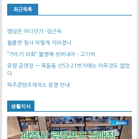
최근목록
명당은 어디인가 -강근숙
월롱면 청사 어떻게 지어졌나
“거수기 의회” 불명예 씻어내야 – 고기석
유령 공연장 — 목동동 산53-21번지에는 아무것도 없었
다
파주콘텐츠제작소 운영 안내
생활지식