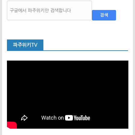
검색
파주위키TV