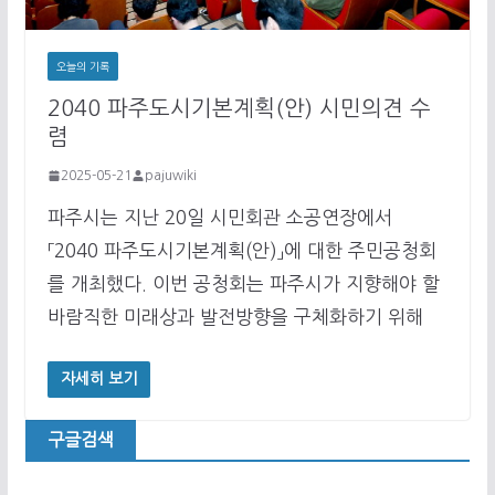
오늘의 기록
2040 파주도시기본계획(안) 시민의견 수
렴
2025-05-21
pajuwiki
파주시는 지난 20일 시민회관 소공연장에서
「2040 파주도시기본계획(안)」에 대한 주민공청회
를 개최했다. 이번 공청회는 파주시가 지향해야 할
바람직한 미래상과 발전방향을 구체화하기 위해
자세히 보기
구글검색