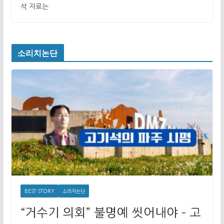
석 자료는
소리치논단
BEST-STORY
소리치논단
“거수기 의회” 불명예 씻어내야 – 고