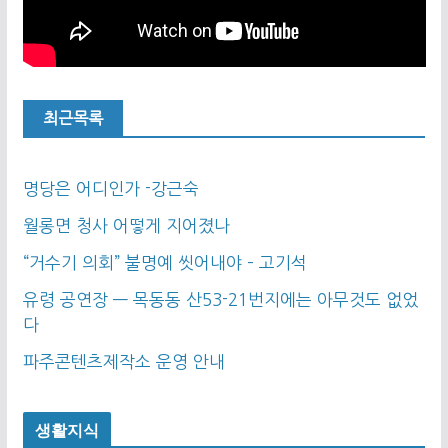
최근목록
명당은 어디인가 -강근숙
월롱면 청사 어떻게 지어졌나
“거수기 의회” 불명예 씻어내야 – 고기석
유령 공연장 — 목동동 산53-21번지에는 아무것도 없었
다
파주콘텐츠제작소 운영 안내
생활지식