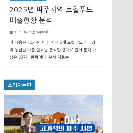
2025년 파주지역 로컬푸드
매출현황 분석
2026-04-21
pajuwiki
이 내용은 2025년 파주 지역 6개 로컬푸드 직매장
의 농산물 매출 실적을 분석한 결과로 전체 분석 대
상은 237개 품목이다. 분석 자료는
소리치논단