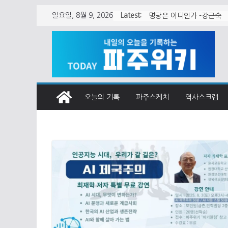
Skip
Latest:
일요일, 8월 9, 2026
월롱면 청사 어떻게 지어
to
content
오늘의 기록
파주스케치
역사스크랩