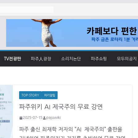
졌나
TV전광판
파주人광장
소리치논단
파주쇼핑
모두의공지
TOP-STORY
파키알림
파주위키 AI 제국주의 무료 강연
2025-07-15
pajuwiki
파주 출신 최재학 저자의 “AI 제국주의” 출판을