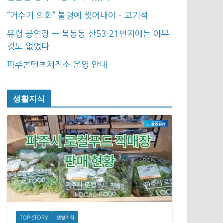
“거수기 의회” 불명예 씻어내야 – 고기석
유령 공연장 — 목동동 산53-21번지에는 아무
것도 없었다
파주콘텐츠제작소 운영 안내
생활지식
TOP-STORY
생활지식