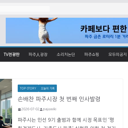
졌나
TV전광판
파주人광장
소리치논단
파주쇼핑
모두의공지
TOP-STORY
오늘의 기록
손배찬 파주시장 첫 번째 인사발령
2026-07-02
pajuwiki
파주시는 민선 9기 출범과 함께 시정 목표인 ‘평