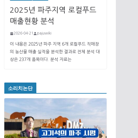
2025년 파주지역 로컬푸드
매출현황 분석
2026-04-21
pajuwiki
이 내용은 2025년 파주 지역 6개 로컬푸드 직매장
의 농산물 매출 실적을 분석한 결과로 전체 분석 대
상은 237개 품목이다. 분석 자료는
소리치논단