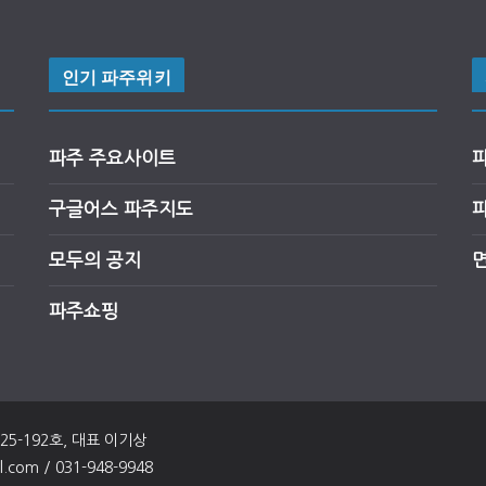
인기 파주위키
파주 주요사이트
구글어스
파
주
지도
모두의 공지
파주쇼핑
025-192호, 대표 이기상
om / 031-948-9948