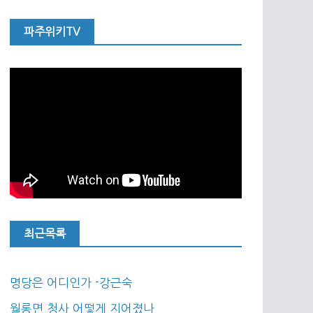
파주위키TV
최근목록
명당은 어디인가 -강근숙
월롱면 청사 어떻게 지어졌나