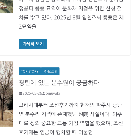
정공파 종중 묘역이 문화재 지정을 위한 신청 절
차를 밟고 있다. 2025년 8월 임천조씨 종중은 제
2묘역을
자세히 보기
TOP-STORY
역사스크랩
광탄에 있는 분수원이 궁금하다
2025-05-26
pajuwiki
고려시대부터 조선후기까지 현재의 파주시 광탄
면 분수리 지역에 존재했던 원院 시설이다. 의주
대로 상의 중요한 교통 거점 역할을 했으며, 조선
후기에는 임금이 행차할 때 머물던