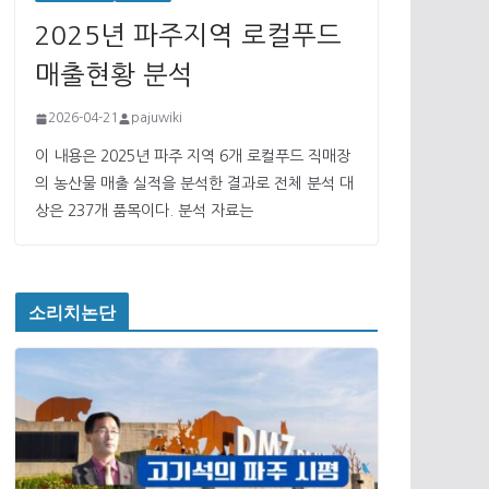
2025년 파주지역 로컬푸드
매출현황 분석
2026-04-21
pajuwiki
이 내용은 2025년 파주 지역 6개 로컬푸드 직매장
의 농산물 매출 실적을 분석한 결과로 전체 분석 대
상은 237개 품목이다. 분석 자료는
소리치논단