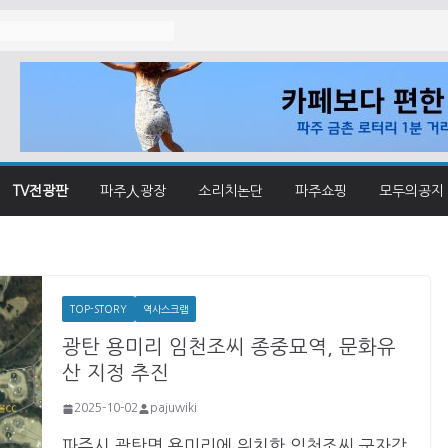
졌나
TV전광판
파주人광장
소리치논단
파주쇼핑
모두의공지
TOP-STORY
역사스크랩
광탄 용미리 임천조씨 종중묘역, 문화유
산 지정 추진
2025-10-02
pajuwiki
파주시 광탄면 용미리에 위치한 임천조씨 군자감