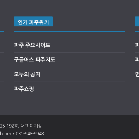
인기 파주위키
파주 주요사이트
구글어스
파
주
지도
모두의 공지
파주쇼핑
025-192호, 대표 이기상
om / 031-948-9948