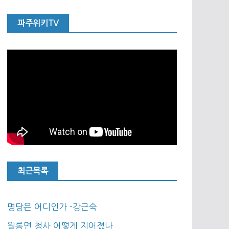
파주위키TV
최근목록
명당은 어디인가 -강근숙
월롱면 청사 어떻게 지어졌나