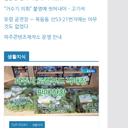
“거수기 의회” 불명예 씻어내야 – 고기석
유령 공연장 — 목동동 산53-21번지에는 아무
것도 없었다
파주콘텐츠제작소 운영 안내
생활지식
TOP-STORY
생활지식