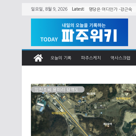
월롱면 청사 어떻게 지어
Skip
Latest:
일요일, 8월 9, 2026
명당은 어디인가 -강근숙
to
content
오늘의 기록
파주스케치
역사스크랩