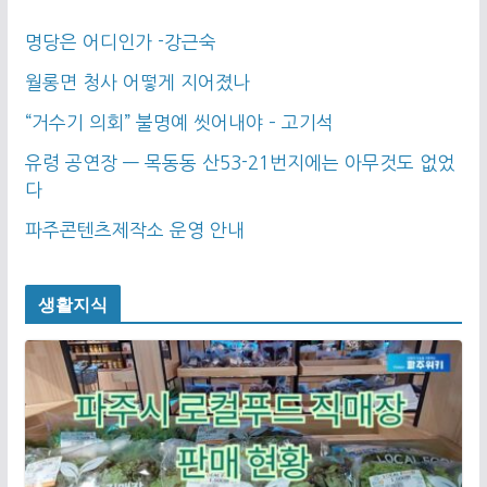
명당은 어디인가 -강근숙
월롱면 청사 어떻게 지어졌나
“거수기 의회” 불명예 씻어내야 – 고기석
유령 공연장 — 목동동 산53-21번지에는 아무것도 없었
다
파주콘텐츠제작소 운영 안내
생활지식