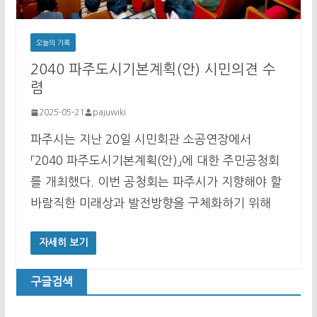
오늘의 기록
2040 파주도시기본계획(안) 시민의견 수
렴
2025-05-21
pajuwiki
파주시는 지난 20일 시민회관 소공연장에서
「2040 파주도시기본계획(안)」에 대한 주민공청회
를 개최했다. 이번 공청회는 파주시가 지향해야 할
바람직한 미래상과 발전방향을 구체화하기 위해
자세히 보기
구글검색