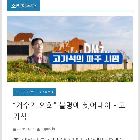
소리치논단
BEST-STORY
소리치논단
“거수기 의회” 불명예 씻어내야 – 고
기석
2026-07-21
pajuwiki
제9대 파주시의회가 지난 제8대 의회 의원 15명보다 한 명 늘