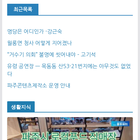
최근목록
명당은 어디인가 -강근숙
월롱면 청사 어떻게 지어졌나
“거수기 의회” 불명예 씻어내야 – 고기석
유령 공연장 — 목동동 산53-21번지에는 아무것도 없었
다
파주콘텐츠제작소 운영 안내
생활지식