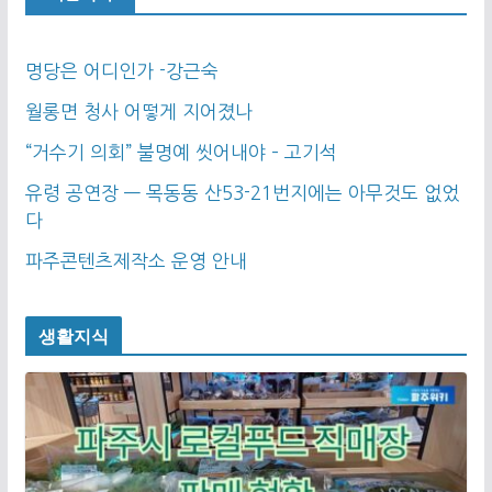
명당은 어디인가 -강근숙
월롱면 청사 어떻게 지어졌나
“거수기 의회” 불명예 씻어내야 – 고기석
유령 공연장 — 목동동 산53-21번지에는 아무것도 없었
다
파주콘텐츠제작소 운영 안내
생활지식