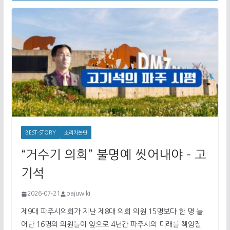
BEST-STORY
소리치논단
“거수기 의회” 불명예 씻어내야 – 고
기석
2026-07-21
pajuwiki
제9대 파주시의회가 지난 제8대 의회 의원 15명보다 한 명 늘
어난 16명의 의원들이 앞으로 4년간 파주시의 미래를 책임질