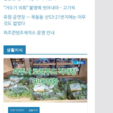
“거수기 의회” 불명예 씻어내야 – 고기석
유령 공연장 — 목동동 산53-21번지에는 아무
것도 없었다
파주콘텐츠제작소 운영 안내
생활지식
TOP-STORY
생활지식