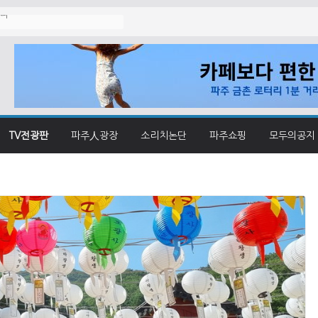
졌나
TV전광판
파주人광장
소리치논단
파주쇼핑
모두의공지