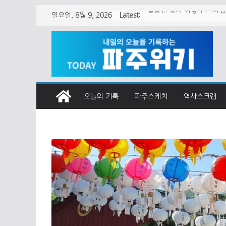
Skip
Latest:
일요일, 8월 9, 2026
월롱면 청사 어떻게 지어
to
content
오늘의 기록
파주스케치
역사스크랩