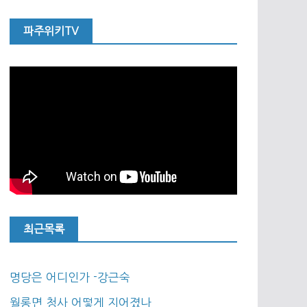
파주위키TV
최근목록
명당은 어디인가 -강근숙
월롱면 청사 어떻게 지어졌나