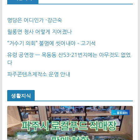
명당은 어디인가 -강근숙
월롱면 청사 어떻게 지어졌나
“거수기 의회” 불명예 씻어내야 – 고기석
유령 공연장 — 목동동 산53-21번지에는 아무것도 없었
다
파주콘텐츠제작소 운영 안내
생활지식