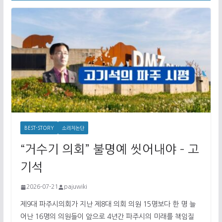
BEST-STORY
소리치논단
“거수기 의회” 불명예 씻어내야 – 고
기석
2026-07-21
pajuwiki
제9대 파주시의회가 지난 제8대 의회 의원 15명보다 한 명 늘
어난 16명의 의원들이 앞으로 4년간 파주시의 미래를 책임질