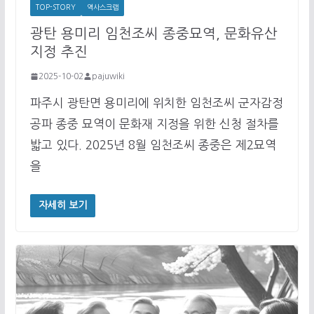
TOP-STORY
역사스크랩
광탄 용미리 임천조씨 종중묘역, 문화유산
지정 추진
2025-10-02
pajuwiki
파주시 광탄면 용미리에 위치한 임천조씨 군자감정
공파 종중 묘역이 문화재 지정을 위한 신청 절차를
밟고 있다. 2025년 8월 임천조씨 종중은 제2묘역
을
자세히 보기