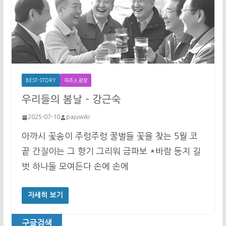
BEST-STORY
파주人광장
우리들의 봄날 – 강근숙
2025-07-10
pajuwiki
아까시 꽃송이 주렁주렁 꿀벌들 꽃을 찾는 5월 코
끝 간질이는 그 향기 그리워 금파보 *바람 둥지 길
벗 하나둘 모여든다 손에 손에
자세히 보기
구글검색