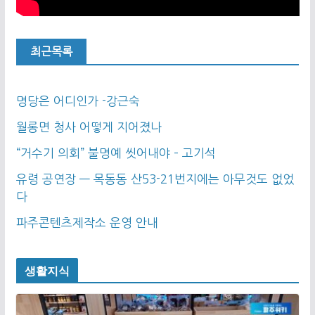
최근목록
명당은 어디인가 -강근숙
월롱면 청사 어떻게 지어졌나
“거수기 의회” 불명예 씻어내야 – 고기석
유령 공연장 — 목동동 산53-21번지에는 아무것도 없었
다
파주콘텐츠제작소 운영 안내
생활지식