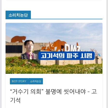
소리치논단
BEST-STORY
소리치논단
“거수기 의회” 불명예 씻어내야 – 고
기석